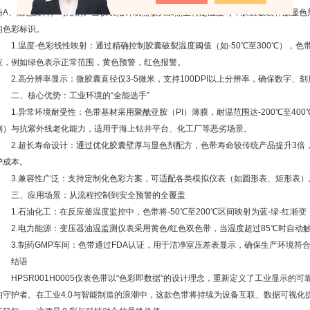
酚A、隐色染料）与溶剂。当仪表指针或热敏头加热至特定温度时，胶囊破裂释放显色
的色彩标识。
1.温度-色彩线性映射：通过精确控制胶囊破裂温度阈值（如-50℃至300℃），
应，例如绿色表示正常范围，黄色预警，红色报警。
2.高分辨率显示：微胶囊直径仅3-5微米，支持100DPI以上分辨率，确保数字、
二、核心优势：工业环境的“全能选手”
1.异常环境耐受性：色带基材采用聚酰亚胺（PI）薄膜，耐温范围达-200℃至40
剂）与抗紫外线老化能力，适用于海上钻井平台、化工厂等恶劣场景。
2.超长寿命设计：通过优化胶囊壁厚与显色剂配方，色带寿命较传统产品提升3倍，
护成本。
3.兼容性广泛：支持定制化色彩方案，可适配各类模拟仪表（如圆形表、矩形表）
三、应用场景：从流程控制到安全预警的全覆盖
1.石油化工：在反应釜温度监控中，色带将-50℃至200℃区间映射为蓝-绿-红渐
2.电力能源：变压器油温监测仪表采用黄色/红色双色带，当温度超过85℃时自动
3.制药GMP车间：色带通过FDA认证，用于洁净室压差表显示，确保生产环境符
结语
HPSR001H0005仪表色带以“色彩即数据”的设计理念，重新定义了工业显示的
的守护者。在工业4.0与智能制造的浪潮中，这款色带将持续为设备互联、数据可视化