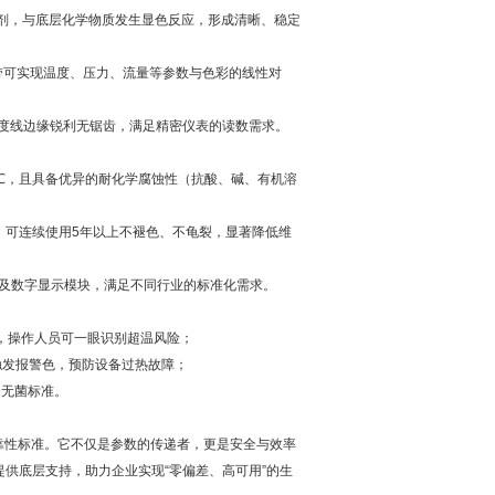
剂，与底层化学物质发生显色反应，形成清晰、稳定
色带可实现温度、压力、流量等参数与色彩的线性对
刻度线边缘锐利无锯齿，满足精密仪表的读数需求。
0℃，且具备优异的耐化学腐蚀性（抗酸、碱、有机溶
可连续使用5年以上不褪色、不龟裂，显著降低维
及数字显示模块，满足不同行业的标准化需求。
变，操作人员可一眼识别超温风险；
触发报警色，预防设备过热故障；
合无菌标准。
可靠性标准。它不仅是参数的传递者，更是安全与效率
提供底层支持，助力企业实现“零偏差、高可用”的生