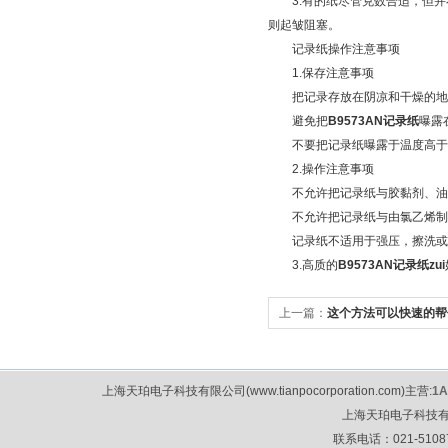
3.有的纸尽管克数合适，但并
则起皱阻塞。
记录纸操作注意事项
1.保存注意事项
把记录存放在阴凉和干燥的地
避免把
B9573AN记录纸
曝露
不要把记录纸曝露于温度高于5
2.操作注意事项
不允许把记录纸与胶黏剂、油质
不允许把记录纸与由氯乙烯制成
记录纸不适用于强压，擦洗或者
3.高质的
B9573AN记录纸zui
上一篇：
这个方法可以快速的帮
上海天珀电子科技有限公司(www.tianpocorporation.com)主营:
1
上海天珀电子科技
联系电话：021-51087