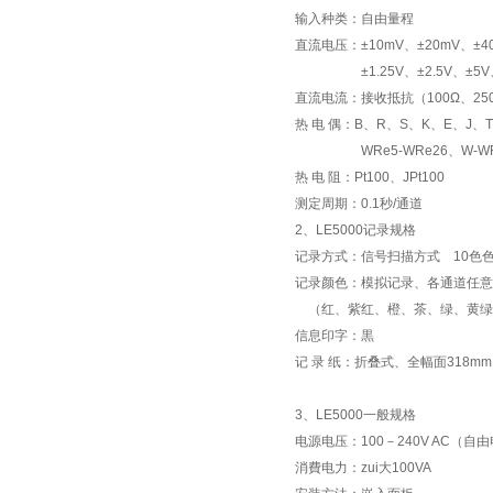
输入种类：自由量程
直流电压：±10mV、±20mV、±4
±1.25V、±2.5V、±5V、
直流电流：接收抵抗（100Ω、2
热 电 偶：B、R、S、K、E、J、T、N
WRe5-WRe26、W-WRe26
热 电 阻：Pt100、JPt100
测定周期：0.1秒/通道
2、LE5000记录规格
记录方式：信号扫描方式 10色
记录颜色：模拟记录、各通道任意
（红、紫红、橙、茶、绿、黄绿
信息印字：黒
记 录 纸：折叠式、全幅面318m
3、LE5000一般规格
电源电压：100－240V AC（自由
消費电力：zui大100VA