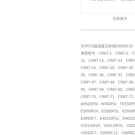
点击放大
SUPCO温湿度记录纸E3050C31
类型型号：CR87-1、CR87-2、CR8
12、CR87-13、CR87-14、CR87
CR87-24、CR87-25、CR87-26
35、CR87-36、CR87-37、CR87
CR87-47、CR87-48、CR87-49
58、CR87-59、CR87-60、CR87
CR87-70、CR87-71、CR87-72
6H500PSI、6H50PSI、7D150P
E2050F24、E2050F31、E205
E3050C7、E40110F12、E4011
V20120F24、V20120F31、V20
V3010C7、V3050C12、V3050C